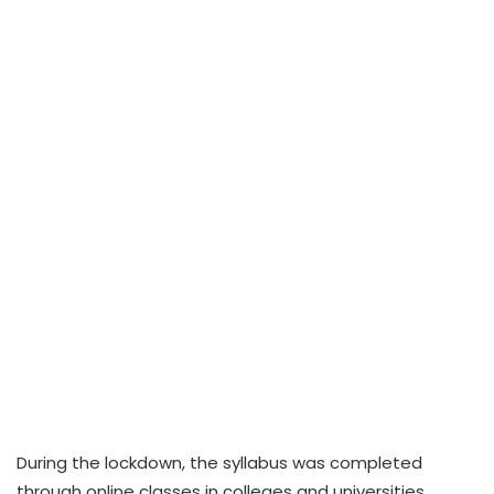
During the lockdown, the syllabus was completed
through online classes in colleges and universities