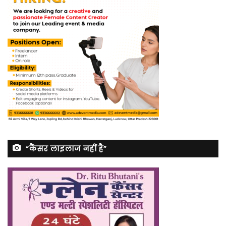
“कैंसर लाइलाज नहीं है”