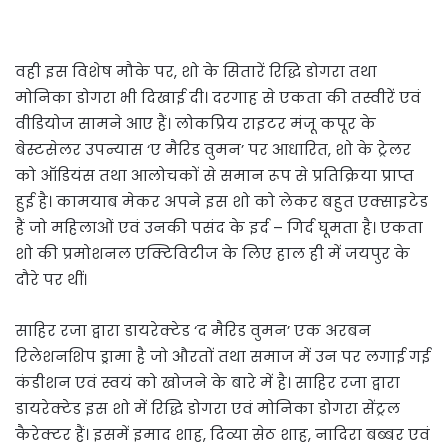
वही इस विशेष मौके पर, शो के सितारें रिद्धि डोगरा तथा
मोनिका डोगरा भी दिखाई दी। दरगाह से एकता की तस्वीरें एवं
वीडियोज सामने आए हैं। लोकप्रिय राइटर मंजू कपूर के
बेस्टसेलर उपन्यास ‘ए मैरिड वुमन’ पर आधारित, शो के ट्रेलर
को ऑडियंस तथा आलोचकों से समान रूप से प्रतिक्रिया प्राप्त
हुई है। कामयाब मेकर अपने इस शो को लेकर बहुत एक्साइटेड
हैं जो महिलाओं एवं उनकी पसंद के इर्द – गिर्द घूमता है। एकता
शो की प्रमोशनल एक्टिविटीज के लिए हाल ही में जयपुर के
दौरे पर थीं।
साहिर रजा द्वारा डायरेक्टेड ‘द मैरिड वुमन’ एक अरबन
रिलेशनशिप ड्रामा है जो औरतों तथा समाज में उन पर लगाई गई
कंडीशन एवं स्वयं को खोजने के बारे में है। साहिर रजा द्वारा
डायरेक्टेड इस शो में रिद्धि डोगरा एवं मोनिका डोगरा सेंट्रल
कैरेक्टर हैं। इसमें इमाद शाह, दिव्या सेठ शाह, नादिरा बब्बर एवं