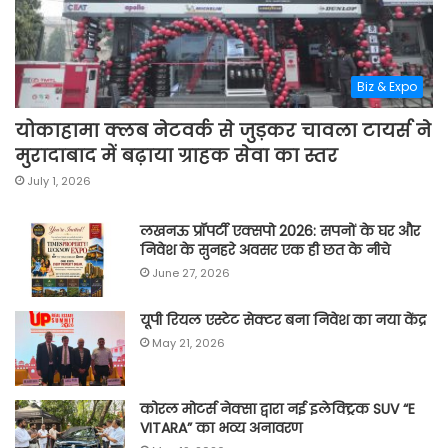
Biz & Expo
योकाहामा क्लब नेटवर्क से जुड़कर चावला टायर्स ने
मुरादाबाद में बढ़ाया ग्राहक सेवा का स्तर
July 1, 2026
लखनऊ प्रॉपर्टी एक्सपो 2026: सपनों के घर और
निवेश के सुनहरे अवसर एक ही छत के नीचे
June 27, 2026
यूपी रियल एस्टेट सेक्टर बना निवेश का नया केंद्र
May 21, 2026
कोरल मोटर्स नेक्सा द्वारा नई इलेक्ट्रिक SUV “E
VITARA” का भव्य अनावरण