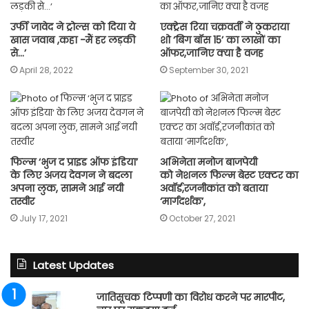
उर्फी जावेद ने ट्रोल्स को दिया ये
एक्ट्रेस रिया चक्रवर्ती ने ठुकराया
खास जवाब ,कहा -मैं हर लड़की
शो ‘बिग बॉस 15’ का लाखों का
से…’
ऑफर,जानिए क्या है वजह
April 28, 2022
September 30, 2021
फिल्म ‘भुज द प्राइड ऑफ इंडिया’
अभिनेता मनोज बाजपेयी
के लिए अजय देवगन ने बदला
को नेशनल फिल्म बेस्ट एक्टर का
अपना लुक, सामने आई नयी
अवॉर्ड,रजनीकांत को बताया
तस्वीर
‘मार्गदर्शक’,
July 17, 2021
October 27, 2021
Latest Updates
जातिसूचक टिप्पणी का विरोध करने पर मारपीट,