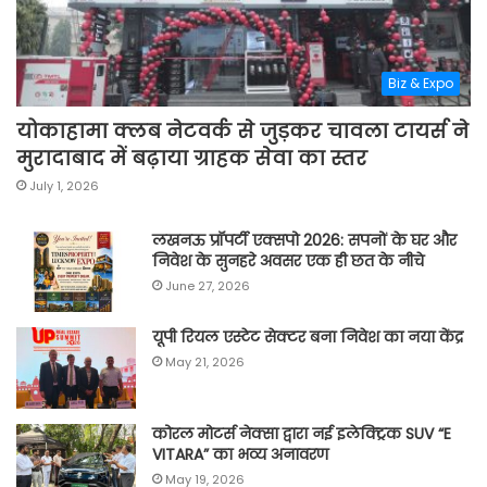
Biz & Expo
योकाहामा क्लब नेटवर्क से जुड़कर चावला टायर्स ने
मुरादाबाद में बढ़ाया ग्राहक सेवा का स्तर
July 1, 2026
लखनऊ प्रॉपर्टी एक्सपो 2026: सपनों के घर और
निवेश के सुनहरे अवसर एक ही छत के नीचे
June 27, 2026
यूपी रियल एस्टेट सेक्टर बना निवेश का नया केंद्र
May 21, 2026
कोरल मोटर्स नेक्सा द्वारा नई इलेक्ट्रिक SUV “E
VITARA” का भव्य अनावरण
May 19, 2026