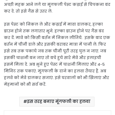
अच्छी महक आने लगे या मूंगफली पेस्ट कढ़ाई से चिपकना बंद
कर दे. तो इसे गैस से उतर ले.
इस पेस्ट को निकल ले और कढ़ाई में मावा डालकर, हल्का
ब्राउन होने तक लगातार भूने. हल्का ब्राउन होने पर गैस बंद
कर दें. मावे को किसी बर्तन में निकल लीजिये. इसके बाद एक
बर्तन में चीनी डाले और इसकी बराबर मात्रा में पानी ले. फिर
इसे तब तक पकाये जब तक चीनी पूरी तरह घुल न जाए. जब
इसकी चाशनी बन जाए तो बचे हुये सारे मेवे और इलाइची
इसमें मिला दे. अब भुने हुए पेस्ट में चाशनी मिलाए और 4-5
मिनिट तक पकाएं. मूंगफली के दाने का हलवा तैयार है. अब
हलवे को मेवे डालकर सजाएं. इसे घरवालों को भी खिलाएं और
मेहमानों को भी सर्व करें.
इस तरह बनाए मूंगफली का हलवा
LinkedIn
Tumblr
Pinterest
Reddit
VKontakte
Share via Email